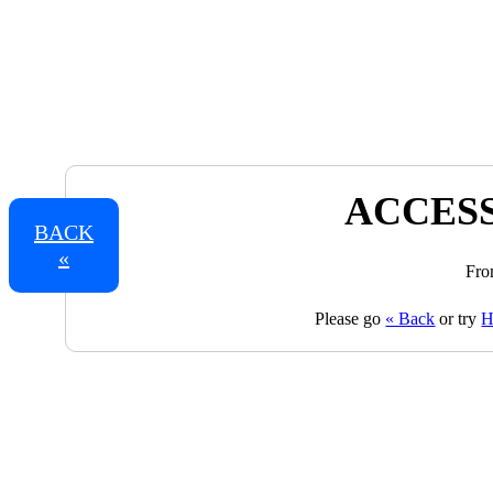
ACCESS
BACK
«
Fro
Please go
« Back
or try
H