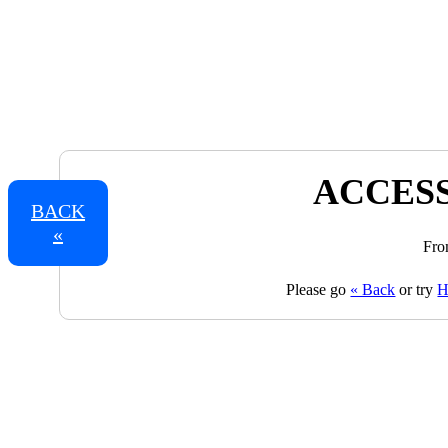
ACCESS
BACK
«
Fro
Please go
« Back
or try
H