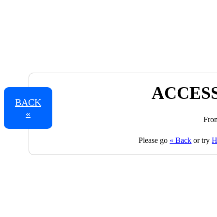
ACCESS
BACK
«
From
Please go
« Back
or try
H