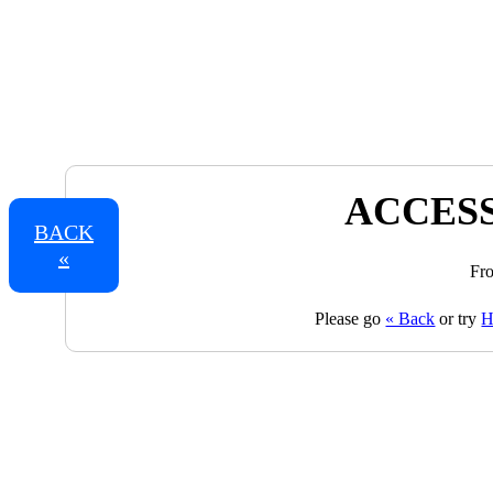
ACCESS
BACK
«
Fro
Please go
« Back
or try
H