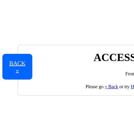
ACCESS
BACK
«
From
Please go
« Back
or try
H