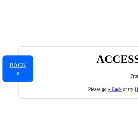
ACCESS
BACK
«
Fro
Please go
« Back
or try
H