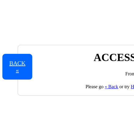
ACCESS
BACK
«
From
Please go
« Back
or try
H