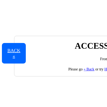
ACCESS
BACK
«
From
Please go
« Back
or try
H