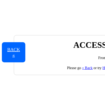
ACCESS
BACK
«
From
Please go
« Back
or try
H