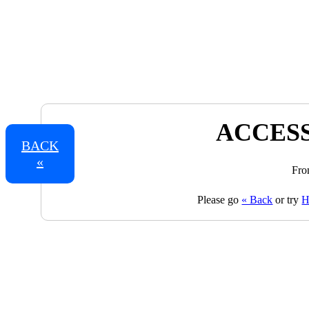
ACCESS
BACK
«
Fro
Please go
« Back
or try
H