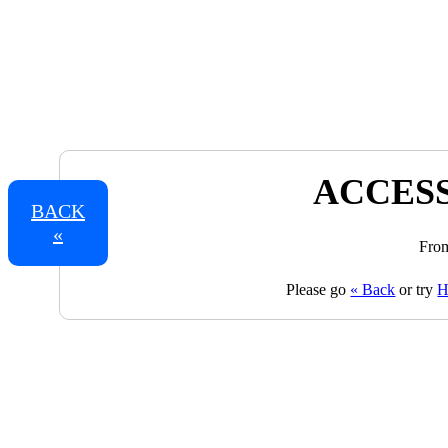
ACCESS
BACK
«
From
Please go
« Back
or try
H