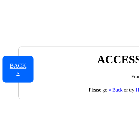
ACCESS
BACK
«
Fro
Please go
« Back
or try
H