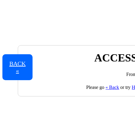
ACCESS
BACK
«
From
Please go
« Back
or try
H