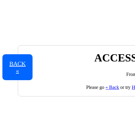
ACCESS
BACK
«
From
Please go
« Back
or try
H