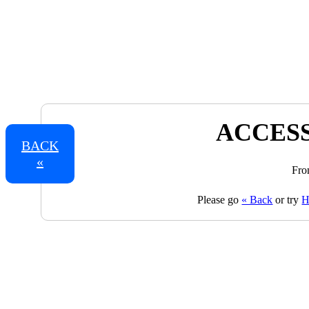
ACCESS
BACK
«
Fro
Please go
« Back
or try
H