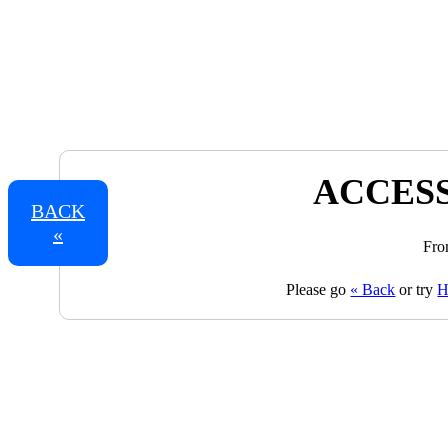
ACCESS
BACK
«
Fro
Please go
« Back
or try
H